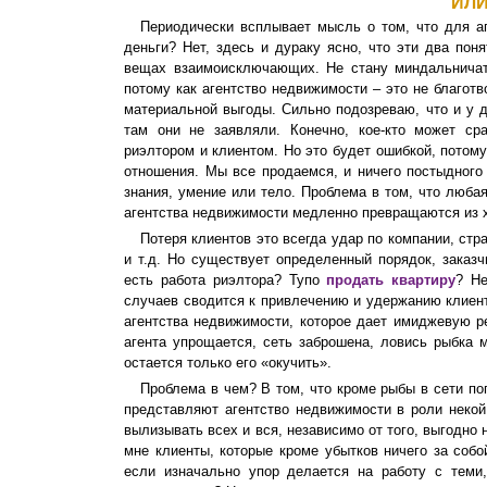
ИЛИ
Периодически всплывает мысль о том, что для а
деньги? Нет, здесь и дураку ясно, что эти два пон
вещах взаимоисключающих. Не стану миндальничать
потому как агентство недвижимости – это не благот
материальной выгоды. Сильно подозреваю, что и у д
там они не заявляли. Конечно, кое-кто может с
риэлтором и клиентом. Но это будет ошибкой, потом
отношения. Мы все продаемся, и ничего постыдного 
знания, умение или тело. Проблема в том, что люба
агентства недвижимости медленно превращаются из
Потеря клиентов это всегда удар по компании, стр
и т.д. Но существует определенный порядок, заказ
есть работа риэлтора? Тупо
продать квартиру
? Н
случаев сводится к привлечению и удержанию клиент
агентства недвижимости, которое дает имиджевую ре
агента упрощается, сеть заброшена, ловись рыбка 
остается только его «окучить».
Проблема в чем? В том, что кроме рыбы в сети по
представляют агентство недвижимости в роли некой
вылизывать всех и вся, независимо от того, выгодно 
мне клиенты, которые кроме убытков ничего за собо
если изначально упор делается на работу с теми