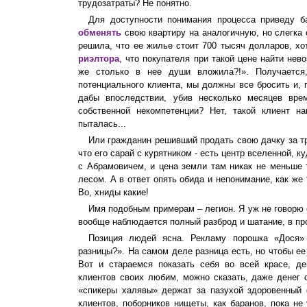
трудозатраты? Не понятно.
Для доступности понимания процесса приведу б
обменять
свою квартиру на аналогичную, но слегка 
решила, что ее жилье стоит 700 тысяч долларов, хо
риэлтора
, что покупателя при такой цене найти нев
же столько в нее души вложила?!». Получается
потенциального клиента, мы должны все бросить и, 
дабы впоследствии, убив несколько месяцев вре
собственной некомпетенции? Нет, такой клиент 
пыталась...
Или гражданин решивший продать свою дачку за тр
что его сарай с курятником - есть центр вселенной, к
с Абрамовичем, и цена земли там никак не меньше
лесом. А в ответ опять обида и непонимание, как же
Во, хниды какие!
Имя подобным примерам – легион. Я уж не говорю
вообще наблюдается полный разброд и шатание, в пр
Позиция людей ясна. Рекламу порошка «Дося» 
разницы?». На самом деле разница есть, но чтобы ее
Вот и стараемся показать себя во всей красе, де
клиентов своих любим, можно сказать, даже денег 
«спикеры халявы» держат за пазухой здоровенный 
клиентов, поборников нищеты, как баранов, пока н