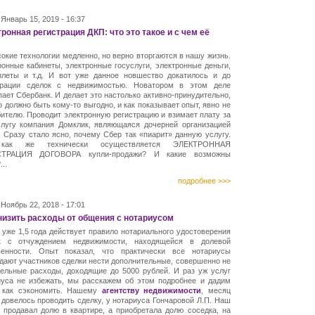
Январь 15, 2019 - 16:37
ронная регистрация ДКП: что это такое и с чем её
окие технологии медленно, но верно вторгаются в нашу жизнь.
онные кабинеты, электронные госуслуги, электронные деньги,
илеты и т.д. И вот уже данное новшество докатилось и до
трации сделок с недвижимостью. Новатором в этом деле
ает Сбербанк. И делает это настолько активно-принудительно,
о должно быть кому-то выгодно, и как показывает опыт, явно не
ителю. Проводит электронную регистрацию и взимает плату за
слугу компания Домклик, являющаяся дочерней организацией
 Сразу стало ясно, почему Сбер так «пиарит» данную услугу.
как же технически осуществляется ЭЛЕКТРОННАЯ
СТРАЦИЯ ДОГОВОРА купли-продажи? И какие возможны
...
подробнее >>>
Ноябрь 22, 2018 - 17:01
низить расходы от общения с нотариусом
 уже 1,5 года действует правило нотариального удостоверения
к с отчуждением недвижимости, находящейся в долевой
венности. Опыт показал, что практически все нотариусы
дают участников сделки нести дополнительные, совершенно не
тельные расходы, доходящие до 5000 рублей. И раз уж услуг
иуса не избежать, мы расскажем об этом подробнее и дадим
, как сэкономить. Нашему
агентству недвижимости
, месяц
 довелось проводить сделку, у нотариуса Гончаровой Л.П. Наш
т продавал долю в квартире, а приобретала долю соседка, на