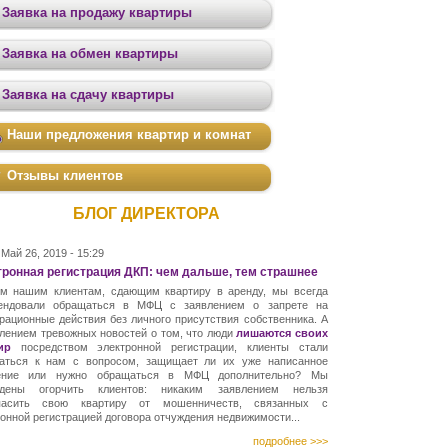
Заявка на продажу квартиры
Заявка на обмен квартиры
Заявка на сдачу квартиры
Наши предложения квартир и комнат
Отзывы клиентов
БЛОГ ДИРЕКТОРА
Май 26, 2019 - 15:29
ронная регистрация ДКП: чем дальше, тем страшнее
м нашим клиентам, сдающим квартиру в аренду, мы всегда
ендовали обращаться в МФЦ с заявлением о запрете на
рационные действия без личного присутствия собственника. А
влением тревожных новостей о том, что люди
лишаются своих
ир
посредством электронной регистрации, клиенты стали
аться к нам с вопросом, защищает ли их уже написанное
ение или нужно обращаться в МФЦ дополнительно? Мы
дены огорчить клиентов: никаким заявлением нельзя
пасить свою квартиру от мошенничеств, связанных с
онной регистрацией договора отчуждения недвижимости...
подробнее >>>