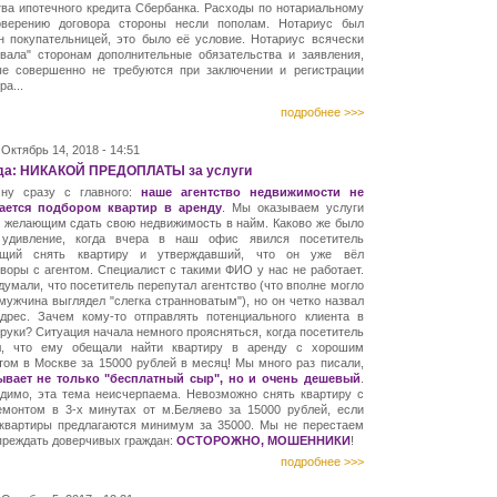
тва ипотечного кредита Сбербанка. Расходы по нотариальному
оверению договора стороны несли пополам. Нотариус был
н покупательницей, это было её условие. Нотариус всячески
ивала" сторонам дополнительные обязательства и заявления,
ые совершенно не требуются при заключении и регистрации
ра...
подробнее >>>
Октябрь 14, 2018 - 14:51
да: НИКАКОЙ ПРЕДОПЛАТЫ за услуги
ну сразу с главного:
наше агентство недвижимости не
ается подбором квартир в аренду
. Мы оказываем услуги
о желающим сдать свою недвижимость в найм. Каково же было
удивление, когда вчера в наш офис явился посетитель
щий снять квартиру и утверждавший, что он уже вёл
воры с агентом. Специалист с такими ФИО у нас не работает.
умали, что посетитель перепутал агентство (что вполне могло
мужчина выглядел "слегка странноватым"), но он четко назвал
дрес. Зачем кому-то отправлять потенциального клиента в
руки? Ситуация начала немного проясняться, когда посетитель
л, что ему обещали найти квартиру в аренду с хорошим
том в Москве за 15000 рублей в месяц! Мы много раз писали,
ывает не только "бесплатный сыр", но и очень дешевый
.
идимо, эта тема неисчерпаема. Невозможно снять квартиру с
емонтом в 3-х минутах от м.Беляево за 15000 рублей, если
 квартиры предлагаются минимум за 35000. Мы не перестаем
преждать доверчивых граждан:
ОСТОРОЖНО, МОШЕННИКИ
!
подробнее >>>