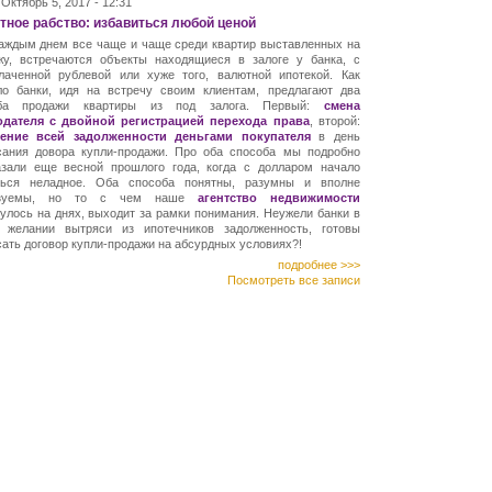
Октябрь 5, 2017 - 12:31
ное рабство: избавиться любой ценой
аждым днем все чаще и чаще среди квартир выставленных на
жу, встречаются объекты находящиеся в залоге у банка, с
лаченной рублевой или хуже того, валютной ипотекой. Как
ло банки, идя на встречу своим клиентам, предлагают два
оба продажи квартиры из под залога. Первый:
смена
одателя с двойной регистрацией перехода права
, второй:
ение всей задолженности деньгами покупателя
в день
сания довора купли-продажи. Про оба способа мы подробно
азали еще весной прошлого года, когда с долларом начало
ться неладное. Оба способа понятны, разумны и вполне
изуемы, но то с чем наше
агентство недвижимости
улось на днях, выходит за рамки понимания. Неужели банки в
 желании вытряси из ипотечников задолженность, готовы
ать договор купли-продажи на абсурдных условиях?!
подробнее >>>
Посмотреть все записи