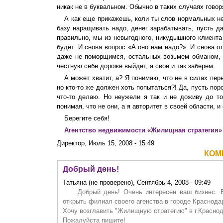
никак не в буквальном. Обычно в таких случаях гово
А как еще прикажешь, коли ты слов нормальных не
базу наращивать надо, денег зарабатывать, пусть 
правильно, мы из невыгодного, никудышного клиента
будет. И снова вопрос «А оно нам надо?». И снова о
даже не поморщимся, остальных возьмем обманом, 
честную себе дороже выйдет, а свое и так заберем.
А может хватит, а? Я понимаю, что не в силах пер
но кто-то же должен хоть попытаться?! Да, пусть поро
что-то делаю. Но неужели я так и не доживу до то
понимая, что не они, а я авторитет в своей области, 
Берегите себя!
Агентство недвижимости «Жилищная стратегия»
Директор, Июль 15, 2008 - 15:49
КОМ
Добрый день!
Татьяна (не проверено), Сентябрь 4, 2008 - 09:49
Добрый день! Очень интересен ваш бизнес. 
открыть филиал своего агенства в городе Краснода
Хочу возглавить "Жилищную стратегию" в г.Краснод
Пожалуйста пишите!