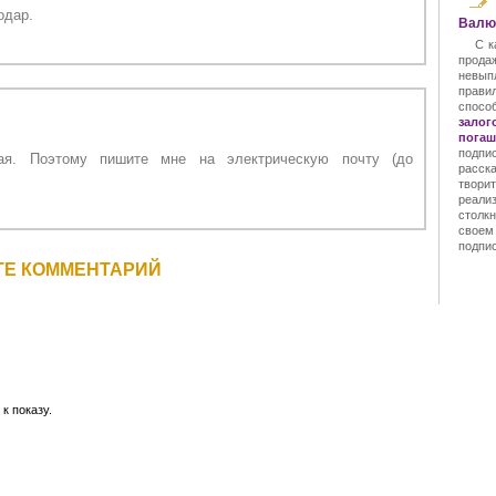
одар.
Валют
С к
прода
невып
прави
спос
залог
погаш
подпи
ая. Поэтому пишите мне на электрическую почту (до
расск
твори
реал
столкн
своем
подпис
ТЕ КОММЕНТАРИЙ
к показу.