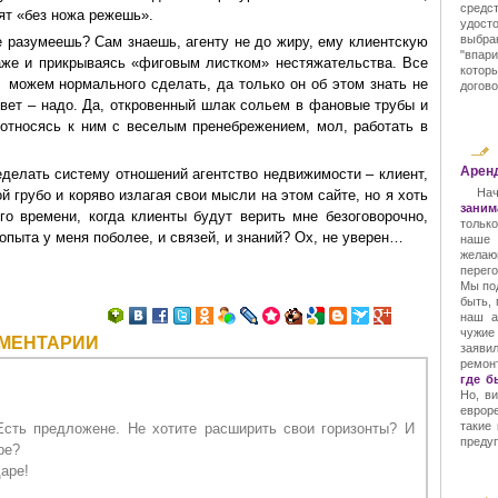
средс
рят «без ножа режешь».
удост
выбра
 разумеешь? Сам знаешь, агенту не до жиру, ему клиентскую
"впар
даже и прикрываясь «фиговым листком» нестяжательства. Все
котор
 можем нормального сделать, да только он об этом знать не
догово
твет – надо. Да, откровенный шлак сольем в фановые трубы и
относясь к ним с веселым пренебрежением, мол, работать в
Арен
еделать систему отношений агентство недвижимости – клиент,
Нач
й грубо и коряво излагая свои мысли на этом сайте, но я хоть
заним
го времени, когда клиенты будут верить мне безоговорочно,
тольк
и опыта у меня поболее, и связей, и знаний? Ох, не уверен…
наше 
желаю
перего
Мы под
быть, 
наш а
чужие 
МЕНТАРИИ
заяви
ремон
где б
Но, в
еврор
такие
Есть предложене. Не хотите расширить свои горизонты? И
преду
ре?
аре!