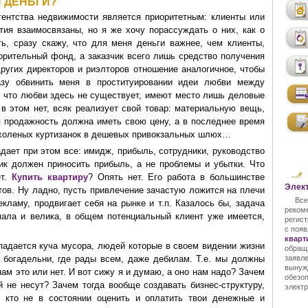
 ДЕНЬГИ?
гентства недвижимости является приоритетным: клиенты или
ятия взаимосвязаны, но я же хочу порассуждать о них, как о
, сразу скажу, что для меня деньги важнее, чем клиенты,
ворительный фонд, а заказчик всего лишь средство получения
ругих директоров и риэлторов отношение аналогичное, чтобы
разу обвинить меня в проституировании идеи любви между
у что любви здесь не существует, имеют место лишь деловые
в этом нет, всяк реализует свой товар: материальную вещь,
я продажность должна иметь свою цену, а в последнее время
 холеных куртизанок в дешевых привокзальных шлюх…
адает при этом все: имидж, прибыль, сотрудники, руководство
чик должен приносить прибыль, а не проблемы и убытки. Что
ет.
Купить квартиру
? Опять нет. Его работа в большинстве
Элект
ов. Ну ладно, пусть привлечение зачастую ложится на плечи
Все
кламу, продвигает себя на рынке и т.п. Казалось бы, задача
реком
мала и велика, в общем потенциальный клиент уже имеется,
регист
с поя
кварт
падается куча мусора, людей которые в своем видении жизни
обращ
 богадельни, где рады всем, даже дебилам. Т.е. мы должны
заявл
вынуж
нам это или нет. И вот сижу я и думаю, а оно нам надо? Зачем
обезо
й не несут? Зачем тогда вообще создавать бизнес-структуру,
электр
, кто не в состоянии оценить и оплатить твои денежные и