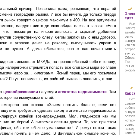
анальный пример. Позвонила дама, решившая, что пора ей
Элект
сменив географию района. И все бы ничего, да только твердо
едят
тя рынок говорит о цифре максимум в 400. На все аргументы
Выс
озможно, следует чисто детская обида, слезы в глазах: «Но я
Электр
, что, несмотря на инфантильность и скрытый дебилизм
авиаб
регис
пустив сочувственную слезу, бегом заключать с ним договор,
выступ
мени и угрохав денег на рекламу, выслушивать упреки в
что эт
нам не нужен. А дама обижается, она ж нас осчастливить
потреб
эту у
Сбера.
идевять земель от МКАДа, но прочно вбивший себе в голову,
Так 
РЕГИ
уда наперегонки стремятся попасть все олигархи мира во главе
риски?
 тысячи евро за… килограмм. Ясный перец, мы его посылаем
 так? Я тут, понимаешь, их работой пытаюсь завалить, а они…
 о
ценообразовании
на услуги
агентства недвижимости
. Там
Как с
осторечии именуемые отстой.
Вот
сдело
смотрела вся страна: «Зачем платить больше, если нет
собст
 ощутить требуется сделать заход в агентство недвижимости.
вынуж
кларируя копейки вознаграждения. Мол, гляди-кося как мы
обяза
нотар
с них не берем! А питаемся святым духом. То, что при этом
совет
финак, об этом обычно умалчивается! И режут потом таких
назад,
е успели понять в чем дело. В фигуральном смысле конечно,
клиен