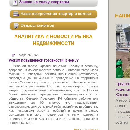
Заявка на сдачу квартиры
Наши предложения квартир и комнат
НАШИ
Отзывы клиентов
АНАЛИТИКА И НОВОСТИ РЫНКА
НЕДВИЖИМОСТИ
Март 26, 2020
Режим повышенной готовности: к чему?
Ужасная зараза, сразившая Азию, Европу и Америку,
добралась и до Московского региона. Согласно Указа Мэра
Москвы "О введении режима повышенной готовности»,
запрещено до 10.04.2020 г. проведение на территории
города Москвы спортивных, зрелищных, публичных и иных
Предлаг
массовых мероприятий. Жителям города старше 65-лет и
комн. к
людям с хроническими заболеваниями, коих в Москве
более половины, предписано самоизолироваться от
Южном 
общества. Сегодня Президент РФ объявил рабочие дни
Метро:
выходными до 03 апреля, что подразумевает
аллея
самоизоляцию для остальной работающей части общества.
Как показывают развития событий в других странах.
Площад
выходные дни могут продлиться не одну неделю, а
Цена:
1
возможно и месяц. Как это отразится на рынке продажи и
рублей
аренды жилья?...
Читать далее >>