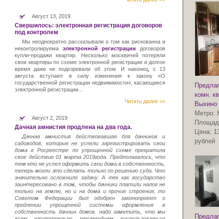
Август 13, 2019
Свершилось: электронная регистрация договоров
под контролем
Мы неоднократно рассказывали о том как рискованна и
неконтролируема
электронной регистрации
договоров
купли-продажи квартир. Несколько москвичей потеряли
свои квартиры по схеме электронной регистрации и долгое
время даже не подозревали об этом. И наконец, с 13
августа вступают в силу изменения к закону «О
государственной регистрации недвижимости», касающиеся
Предлаг
электронной регистрации...
комн. к
Читать далее >>
Выхино
Метро:
Август 2, 2019
Площад
Дачная амнистия продлена на два года.
Цена:
1
Дачная амнистия действовавшая для дачников и
рублей
садоводов, которые не успели зарегистрировать свои
дома в Росреестре по упрощенной схеме прекратила
свое действие 01 марта 2019года. Предполагалось, что
тем кто не успел оформить свои дома в собственность,
теперь могли это сделать только по решению суда. Что
значительно осложнило задачу. А тек как государство
заинтересовано в том, чтобы дачники платили налог не
только на землю, но и на дома и прочие строения, то
Советом Федерации был одобрен законопроект о
продлении упрощенной системы оформления в
собственность дачных домов. надо заметить, что мы
Предлаг
всем настоятельно рекомендуем воспользоваться