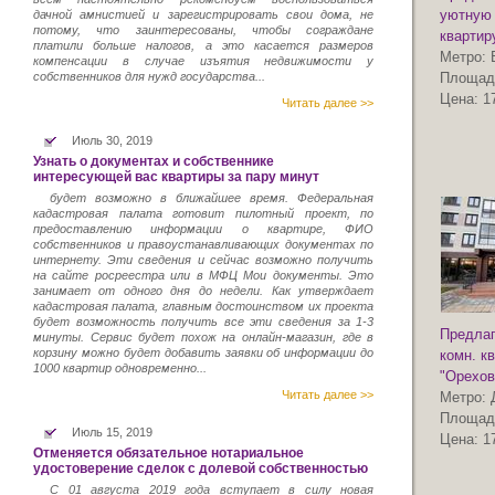
уютную 
дачной амнистией и зарегистрировать свои дома, не
потому, что заинтересованы, чтобы сограждане
квартир
платили больше налогов, а это касается размеров
Метро:
компенсации в случае изъятия недвижимости у
собственников для нужд государства...
Площад
Цена:
1
Читать далее >>
Июль 30, 2019
Узнать о документах и собственнике
интересующей вас квартиры за пару минут
будет возможно в ближайшее время. Федеральная
кадастровая палата готовит пилотный проект, по
предоставлению информации о квартире, ФИО
собственников и правоустанавливающих документах по
интернету. Эти сведения и сейчас возможно получить
на сайте росреестра или в МФЦ Мои документы. Это
занимает от одного дня до недели. Как утверждает
кадастровая палата, главным достоинством их проекта
будет возможность получить все эти сведения за 1-3
Предлаг
минуты. Сервис будет похож на онлайн-магазин, где в
корзину можно будет добавить заявки об информации до
комн. к
1000 квартир одновременно...
"Орехов
Читать далее >>
Метро:
Площад
Июль 15, 2019
Цена:
1
Отменяется обязательное нотариальное
удостоверение сделок с долевой собственностью
С 01 августа 2019 года вступает в силу новая