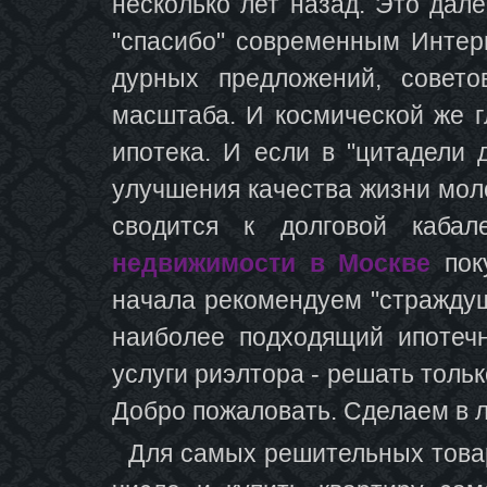
несколько лет назад. Это дал
"спасибо" современным Интерн
дурных предложений, совето
масштаба. И космической же г
ипотека. И если в "цитадели 
улучшения качества жизни моло
сводится к долговой каба
недвижимости в Москве
поку
начала рекомендуем "страждущ
наиболее подходящий ипотеч
услуги риэлтора - решать толь
Добро пожаловать. Сделаем в л
Для самых решительных товар