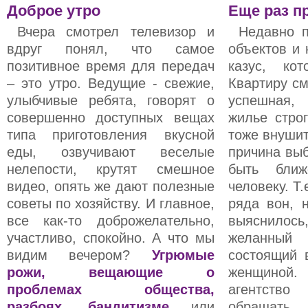
Доброе утро
Еще раз п
Вчера смотрел телевизор и
Недавно 
вдруг понял, что самое
объектов и 
позитивное время для передач
казус, ко
– это утро. Ведущие - свежие,
Квартиру см
улыбчивые ребята, говорят о
успешная,
совершенно доступных вещах
жилье стро
типа приготовления вкусной
тоже внушит
еды, озвучивают веселые
причина выб
нелепости, крутят смешное
быть бли
видео, опять же дают полезные
человеку. Т.
советы по хозяйству. И главное,
ряда вон, 
все как-то доброжелательно,
выяснилос
участливо, спокойно. А что мы
желанный
видим вечером?
Угрюмые
состоящий 
рожи, вещающие о
женщиной
проблемах общества,
агентство
разбоях, бандитизме
или
обращать