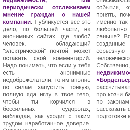
недвижимости, мы
описывающ
периодически отслеживаем
события, к
мнение граждан о нашей
понять, по
компании
. Публикуется все это
именно так
дело, по большей части, на
любопытно 
анонимных сайтах, где любой
раньше? Во
человек, обладающий
созданны
"электрической" почтой, может
серьезную
оставить свой комментарий.
человеч
Надо понимать, что если у тебя
Собственн
есть анонимные
недвижи
недоброжелатели, то им вполне
«Борделье
по силам запустить тонкую,
рассчитыва
полную яда иглу в твое тело,
про козни б
чтобы ты корчился в
по законам
бессильных судорогах,
рассказать 
наблюдая, как уходит с таким
подготовке 
трудом наработанное доверие.