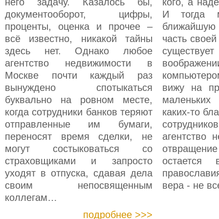
него задачу. Казалось бы,
кого, а над
документооборот, цифры,
И тогда 
проценты, оценка и прочее –
ближайшую 
всё известно, никакой тайны
часть своей
здесь нет. Однако любое
существ
агентство недвижимости в
воображени
Москве почти каждый раз
компьютеро
вынуждено спотыкаться
вижу на пр
буквально на ровном месте,
маленьких
когда сотрудники банков теряют
каких-то бл
отправленные им бумаги,
сотрудник
переносят время сделки, не
агентство 
могут состыковаться со
отвращение 
страховщиками и запросто
остается
уходят в отпуска, сдавая дела
православи
своим непосвященным
вера - не в
коллегам…
подробнее >>>