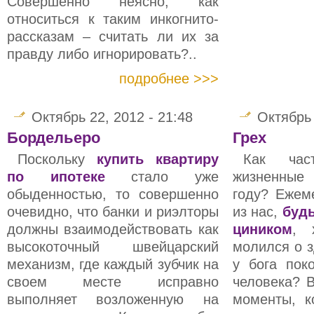
Совершенно неясно, как
относиться к таким инкогнито-
рассказам – считать ли их за
правду либо игнорировать?..
подробнее >>>
Октябрь 22, 2012 - 21:48
Октябрь 
Бордельеро
Грех
Поскольку
купить квартиру
Как час
по ипотеке
стало уже
жизненные
обыденностью, то совершенно
году? Ежем
очевидно, что банки и риэлторы
из нас,
буд
должны взаимодействовать как
циником
, 
высокоточный швейцарский
молился о з
механизм, где каждый зубчик на
у бога пок
своем месте исправно
человека? 
выполняет возложенную на
моменты, к