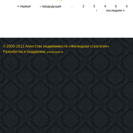
« первая
‹ предыдущая
…
2
3
4
5
6
›
последняя »
© 2005-2012 Агентство недвижимости «Жилищная стратегия»
Разработка и поддержка:
prodrupal.ru