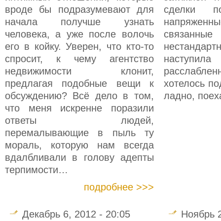
вроде бы подразумевают для
сделки 
начала получше узнать
напряженн
человека, а уже после волочь
связан
его в койку. Уверен, что кто-то
нестандар
спросит, к чему агентство
наступи
недвижимости клонит,
расслабле
предлагая подобные вещи к
хотелось по
обсуждению? Всё дело в том,
ладно, пое
что меня искренне поразили
ответы людей,
перемалывающие в пыль ту
мораль, которую нам всегда
вдалбливали в голову адепты
терпимости…
подробнее >>>
Декабрь 6, 2012 - 20:05
Ноябрь 2