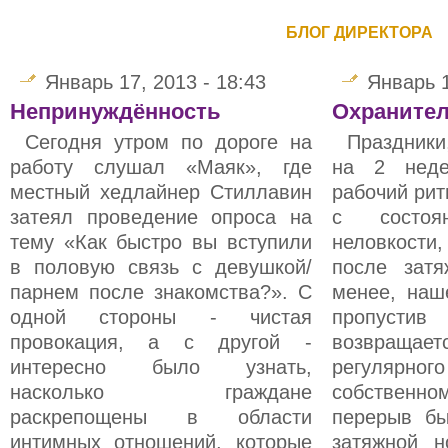
БЛОГ ДИРЕКТОРА
Январь 17, 2013 - 18:43
Январь 1
Непринуждённость
Охранител
Сегодня утром по дороге на
Праздники
работу слушал «Маяк», где
на 2 неде
местный хедлайнер Стиллавин
рабочий рит
затеял проведение опроса на
с состоя
тему «Как быстро вы вступили
неловкости
в половую связь с девушкой/
после зат
парнем после знакомства?». С
менее, наш
одной стороны - чистая
пропусти
провокация, а с другой -
возвращае
интересно было узнать,
регулярно
насколько граждане
собственн
раскрепощены в области
перерыв бы
интимных отношений, которые
затяжной н