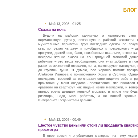
БЛОГ
Май 13, 2008 - 01:25
Сказка на ночь
Будучи на майских каникулах я наконец-то смог
перманентную рутину, связанную с работой агентства н
мучительные перипетии двух последних сделок по покуп
квартир, уехал на дачу и приобщился к прекрасному – д
прогулки, долгий сон, баня, неизбежные шашлыки, стопочка
вечерам чтение сказок на сон грядущей любимой дочке
ребенков – это вещь необходимая, они учат доброте и по
развитие жизненной смекалке, но та, на которую я наткнулся,
до глубины души. Я думаю, все хорошо помнят прекра
Альберта Иванова о приключениях Хомы и Суслика. Одна
последних творений автор отразил свое видение работы ри
прочтения у меня создалось впечатление, что писателя
«развели на квартиру» как пацана некие маклерюги, и тепе
предостеречь детишек неявной моралью в стиле «не будь
риэлторы, надо, мол, работать, а не всякой хренью 
Интересно? Тогда читаем дальше…
Май 12, 2008 - 00:49
Шестое чувство цены или стоит ли продавать квартир
просмотра
В свое время я опубликовал материал на тему «купит