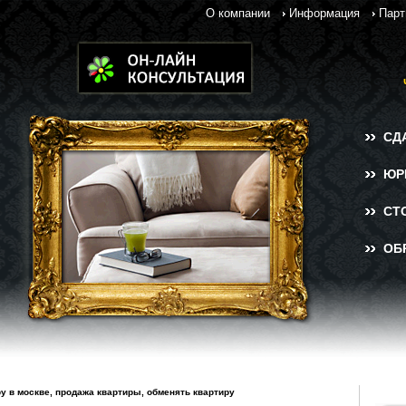
О компании
Информация
Парт
СД
ЮР
СТ
ОБ
ру в москве, продажа квартиры, обменять квартиру