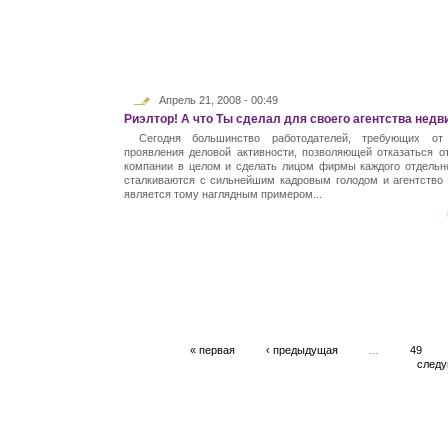
Апрель 21, 2008 - 00:49
Риэлтор! А что Ты сделал для своего агентства нед
Сегодня большинство работодателей, требующих от
проявления деловой активности, позволяющей отказаться о
компании в целом и сделать лицом фирмы каждого отдельно
сталкиваются с сильнейшим кадровым голодом и агентство
является тому наглядным примером...
« первая
‹ предыдущая
…
49
следу