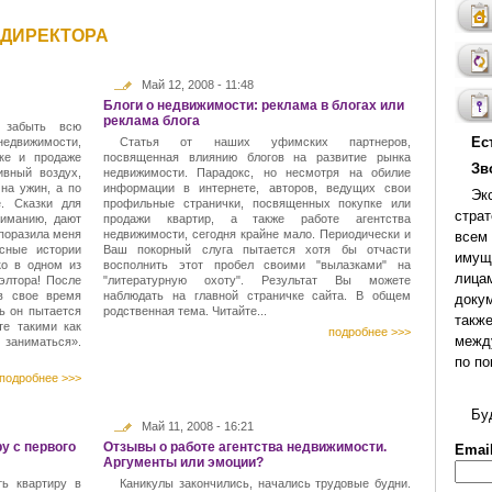
 ДИРЕКТОРА
Май 12, 2008 - 11:48
Блоги о недвижимости: реклама в блогах или
реклама блога
 забыть всю
Ес
едвижимости,
Статья от наших уфимских партнеров,
ке и продаже
посвященная влиянию блогов на развитие рынка
Зво
ивный воздух,
недвижимости. Парадокс, но несмотря на обилие
 на ужин, а по
информации в интернете, авторов, ведущих свои
Эк
. Сказки для
профильные странички, посвященных покупке или
стра
ниманию, дают
продажи квартир, а также работе агентства
 поразила меня
недвижимости, сегодня крайне мало. Периодически и
всем
сные истории
Ваш покорный слуга пытается хотя бы отчасти
имущ
ко в одном из
восполнить этот пробел своими "вылазками" на
лица
элтора! После
"литературную охоту". Результат Вы можете
 в свое время
наблюдать на главной страничке сайта. В общем
доку
рь он пытается
родственная тема. Читайте...
такж
те такими как
подробнее >>>
межд
заниматься».
по по
подробнее >>>
Бу
Май 11, 2008 - 16:21
у с первого
Отзывы о работе агентства недвижимости.
Emai
Аргументы или эмоции?
ь квартиру в
Каникулы закончились, начались трудовые будни.