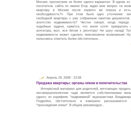
Москве, просмотрев не более одного варианта». В одном из
посетитель сайта по имени Егор задал мне вопрос «а мож
квартиру в Москве после первого же показа и ест
необходимость?». При этом было одно уточнение: за
свободной квартиры с уже собранным пакетом документов
агентство недвижимости? Честно говоря, когда передо
подобные задачи, кажется, что меня хотят превратить 
агитатора, мол, все бегом к риэлтору! Ни шагу назад! Тол
недвижимости может сделать невозможное возможным! Ну 
попытаюсь ответить более обстоятельно…
Апрель 29, 2008 - 23:08
Продажа квартиры: органы опеки и попечительства
Интересный материал для родителей, мечтающих продать 
несовершеннолетние чада являются собственниками жиль
одного из корифеев "недвижимой" журналистики Владимир
Подробно, обстоятельно и взвешено расказывается 
"прохождения опеки". В общем рекомендую...