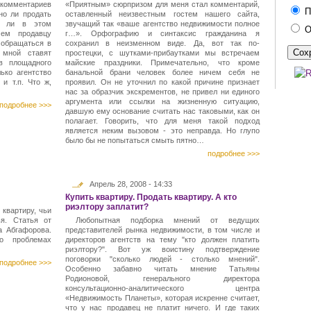
 комментариев
«Приятным» сюрпризом для меня стал комментарий,
П
но ли продать
оставленный неизвестным гостем нашего сайта,
ь ли в этом
звучащий так «ваше агентство недвижимости полное
О
чем продавцу
г…». Орфографию и синтаксис гражданина я
 обращаться в
сохранил в неизменном виде. Да, вот так по-
 мной ставят
простецки, с шутками-прибаутками мы встречаем
в площадного
майские праздники. Примечательно, что кроме
ько агентство
банальной брани человек более ничем себя не
и т.п. Что ж,
проявил. Он не уточнил по какой причине признает
нас за образчик экскрементов, не привел ни единого
аргумента или ссылки на жизненную ситуацию,
подробнее >>>
давшую ему основание считать нас таковыми, как он
полагает. Говорить, что для меня такой подход
является неким вызовом - это неправда. Но глупо
было бы не попытаться смыть пятно…
подробнее >>>
Апрель 28, 2008 - 14:33
Купить квартиру. Продать квартиру. А кто
риэлтору заплатит?
квартиру, чьи
я. Статья от
Любопытная подборка мнений от ведущих
а Абгафорова.
представителей рынка недвижимости, в том числе и
о проблемах
директоров агентств на тему "кто должен платить
риэлтору?". Вот уж воистину подтверждение
поговорки "сколько людей - столько мнений".
подробнее >>>
Особенно забавно читать мнение Татьяны
Родионовой, генерального директора
консультационно-аналитического центра
«Недвижимость Планеты», которая искренне считает,
что у нас продавец не платит ничего. И где таких