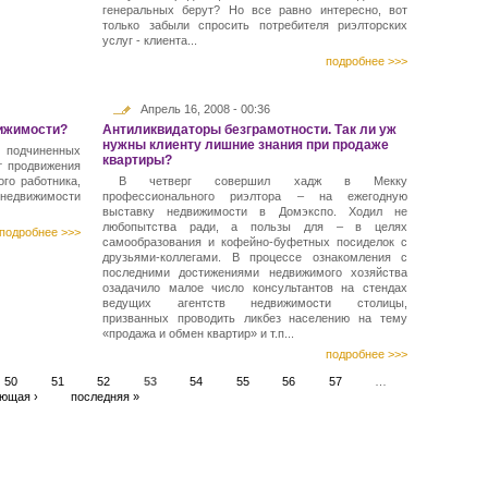
генеральных берут? Но все равно интересно, вот
только забыли спросить потребителя риэлторских
услуг - клиента...
подробнее >>>
Апрель 16, 2008 - 00:36
вижимости?
Антиликвидаторы безграмотности. Так ли уж
нужны клиенту лишние знания при продаже
 подчиненных
квартиры?
т продвижения
го работника,
В четверг совершил хадж в Мекку
 недвижимости
профессионального риэлтора – на ежегодную
выставку недвижимости в Домэкспо. Ходил не
любопытства ради, а пользы для – в целях
подробнее >>>
самообразования и кофейно-буфетных посиделок с
друзьями-коллегами. В процессе ознакомления с
последними достижениями недвижимого хозяйства
озадачило малое число консультантов на стендах
ведущих агентств недвижимости столицы,
призванных проводить ликбез населению на тему
«продажа и обмен квартир» и т.п...
подробнее >>>
50
51
52
53
54
55
56
57
…
ющая ›
последняя »