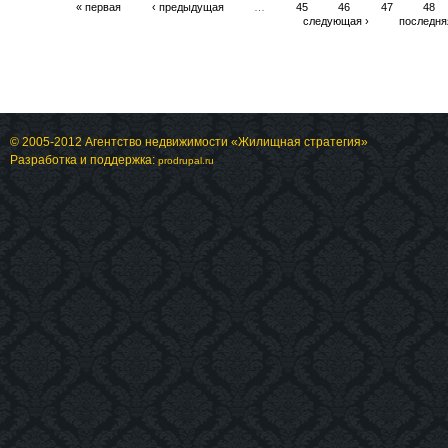
« первая
‹ предыдущая
…
45
46
47
48
следующая ›
последня
© 2005-2012 Агентство недвижимости «Жилищная стратегия»
Разработка и поддержка:
prodrupal.ru