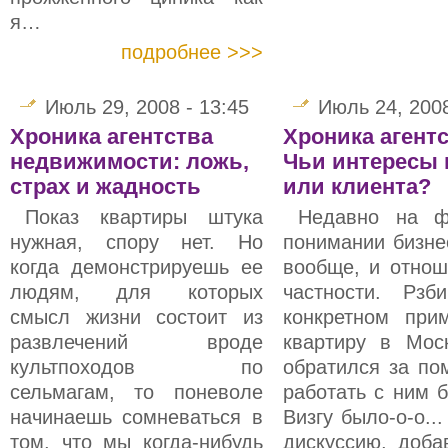
я…
подробнее >>>
Июль 29, 2008 - 13:45
Июль 24, 2008
Хроника агентства
Хроника агент
недвижимости: ложь,
Чьи интересы
страх и жадность
или клиента?
Показ квартиры штука
Недавно на ф
нужная, спору нет. Но
понимании бизне
когда демонстрируешь ее
вообще, и отнош
людям, для которых
частности. Рз
смысл жизни состоит из
конкретном при
развлечений вроде
квартиру в Мос
культпоходов по
обратился за по
сельмагам, то поневоле
работать с ним 
начинаешь сомневаться в
Визгу было-о-о..
том, что мы когда-нибудь
дискуссию, доба