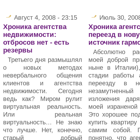
Август 4, 2008 - 23:15
Июль 30, 2008
Хроника агентства
Хроника агент
недвижимости:
переезд в нову
отбросов нет - есть
источник гарм
резервы
Абсолютно ра
Третьего дня размышлял
моей доброй пр
о новых методах
ныне в Италии)
невербального общения
стадии работы 
клиентов и агентства
переезду в но
недвижимости. Сегодня
незамутненный
ведь как? Миром рулит
изложения даря
виртуальная реальность.
моей израненой
Или реальная
Это хорошее под
виртуальность… Не знаю
купить квартиру
что лучше. Нет, конечно,
самим собой. П
старый добрый
понятно, что аг