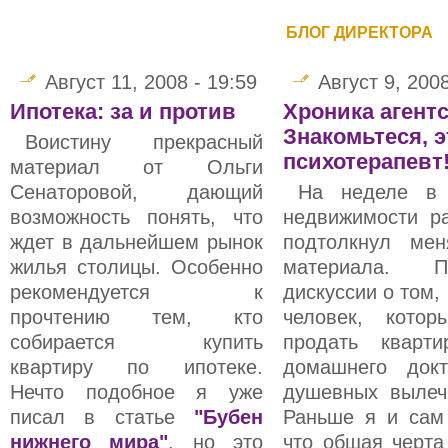
БЛОГ ДИРЕКТОРА
Август 11, 2008 - 19:59
Август 9, 2008
Ипотека: за и против
Хроника агент
Знакомьтеся, 
Воистину прекрасный
психотерапевт
материал от Ольги
Сенаторовой, дающий
На неделе в 
возможность понять, что
недвижимости ра
ждет в дальнейшем рынок
подтолкнул ме
жилья столицы. Особенно
материала. П
рекомендуется к
дискуссии о том, 
прочтению тем, кто
человек, кото
собирается купить
продать кварт
квартиру по ипотеке.
домашнего док
Нечто подобное я уже
душевных вылечи
писал в статье
"Бубен
Раньше я и сам 
нижнего мира"
, но это
что общая черта