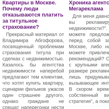
Квартиры в Москве.
Хроника агент
Почему люди
Мегареклама
отказываются платить
Для меня давно 
за титульное
вы рекламир
страхование?
недвижимости?".
Прекрасный материал от
можете предло
Владимира Абгофорова,
перед собой з
посвященный проблемам
Москве, либо н
страхования титула при
можете привлеч
сделках с недвижимостью.
рекомендаций? О
Казалось бы агентства
с крупными аге
недвижимости наперебой
размере рекламн
предлагают тем клиентам,
лишь придумыва
что хотят купить квартиру,
вызывающее инт
сценарии фильмов ужасов
В скором врем
один страшнее другого,
собственный в
однако граждане не
стратегия", а пока
спешат наперегонки нести