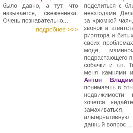
было давно, а тут, что
поделиться с б
называется, свеженинка.
невзгодами. Дел
Очень познавательно...
за «рюмкой чая»
звонок в агентс
подробнее >>>
риэлтора и битых
своих проблемах
моде, мамино
подрастающего п
собачки и т.п. 
меня камнями и
Антон Владим
понимаешь в отн
недвижимости 
хочется, кидайт
замахивать
альтернативну
данный вопрос…