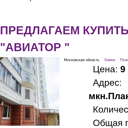
ПРЕДЛАГАЕМ КУПИТЬ 
"АВИАТОР "
Московская область
Химки
План
Цена:
9
Адре
мкн.План
Количес
Общая 