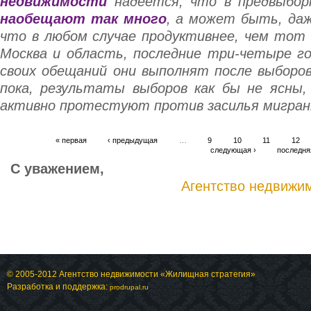
недвижимости
надеется, что в предвыборн
наобещают так много
, а может быть, да
что в любом случае продуктивнее, чем тот
Москва и область, последние три-четыре г
своих обещаний они выполнят после выборов
пока, результаты выборов как бы не ясны,
активно протестуют против засилья мигран
« первая
‹ предыдущая
…
9
10
11
12
следующая ›
последня
С уважением,
Агентство недвижи
© 2005-2012 Агентство недвижимости «Жилищная стратегия»
Разработка и поддержка:
prodrupal.ru