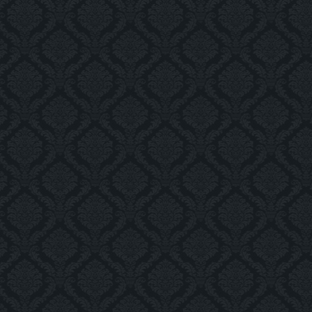
img_4664_as_smart_object-
1