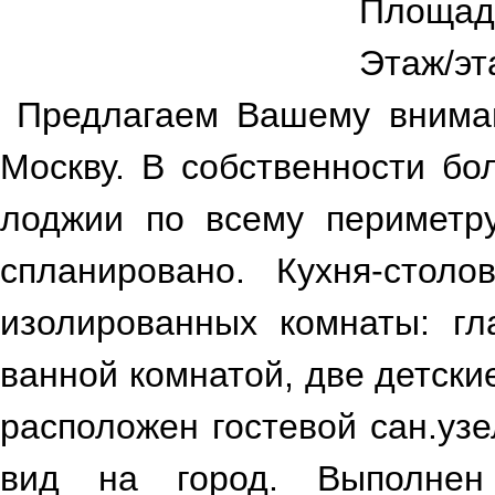
Площад
img_4663_as_smart_object-
img_4691_as_smart_object-
Этаж/эт
1
1
Предлагаем Вашему внима
Москву. В собственности бо
лоджии по всему периметру
спланировано. Кухня-стол
изолированных комнаты: гл
img_4687_as_smart_object-
5a3bb5ea-eb50-4638-
ванной комнатой, две детские
1
a555-d4e9c6adf3ef ...
расположен гостевой сан.уз
вид на город. Выполнен