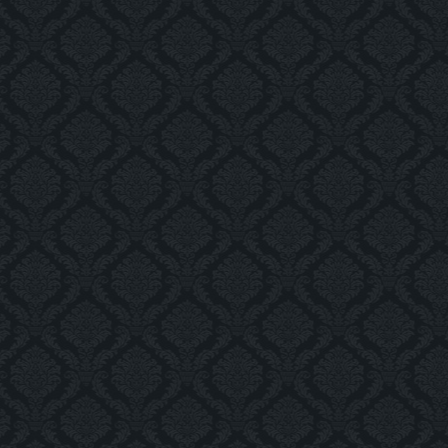
img_4693_as_smart_object-
img_4682_as_smart_object-
img_4637_as_
1
1
1
img_4646_as_smart_object-
1
img_4639_as_smart_object-
1