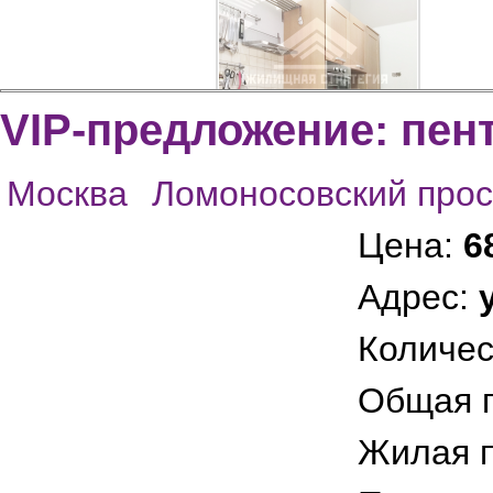
VIP-предложение: пен
Москва
Ломоносовский прос
img_4661_as_smart_object-
Цена:
6
1
Адрес:
Количес
Общая 
Жилая 