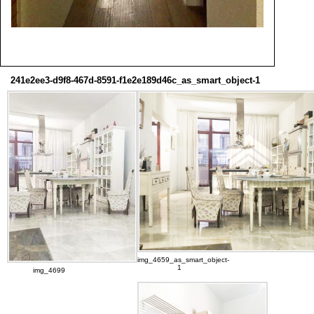
241e2ee3-d9f8-467d-8591-f1e2e189d46c_as_smart_object-1
img_4659_as_smart_object-
1
img_4699