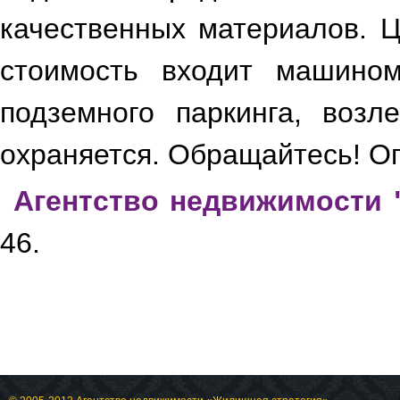
качественных материалов. Ц
стоимость входит машином
подземного паркинга, воз
150d7ac2-47b9-4e1f-
8855-4194701e54de ...
охраняется. Обращайтесь! О
241e2ee3-d9f8-467d-
8591-f1e2e189d46c ...
Агентство недвижимости 
46.