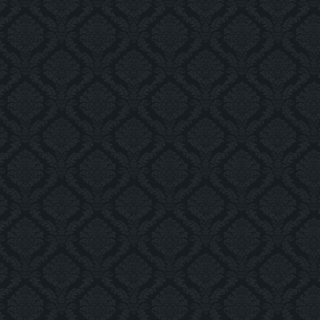
img_4665_as_smart_object-
1