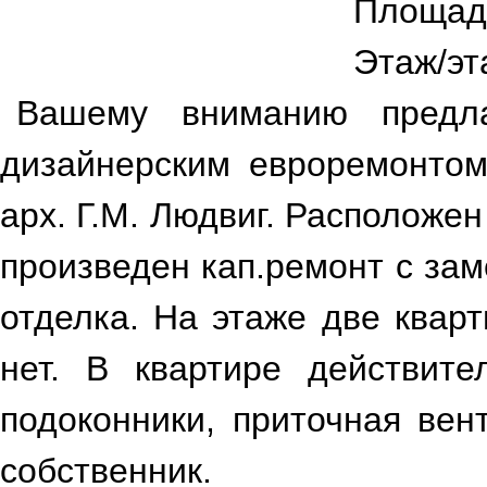
Площад
Гостиная
Гостиная
Этаж/эт
Вашему вниманию предла
дизайнерским евроремонто
арх. Г.М. Людвиг. Расположе
произведен кап.ремонт с за
Гостиная
Коридор
отделка. На этаже две квар
нет. В квартире действите
подоконники, приточная вен
собственник.