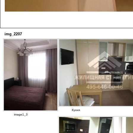
img_2207
Кухня
image1_3