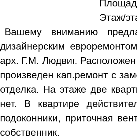
Площад
Гостиная
Гостиная
Этаж/эт
Вашему вниманию предла
дизайнерским евроремонто
арх. Г.М. Людвиг. Расположе
произведен кап.ремонт с за
Гостиная
Коридор
отделка. На этаже две квар
нет. В квартире действите
подоконники, приточная вен
собственник.