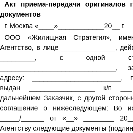
Акт приема-передачи оригиналов 
документов
г. Москва «____»____________20__ г.
ООО «Жилищная Стратегия», име
Агентство, в лице ______________, де
_________, с одной 
______________________________, з
адресу: _______________________, 
выдан _________________ к/п __
дальнейшем Заказчик, с другой сторон
соглашение о нижеследующем: Во и
_____/______ от «__» ________ 20__
Агентству следующие документы (подлин