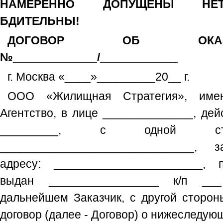
НАМЕРЕННО ДОПУЩЕНЫ НЕТО
БДИТЕЛЬНЫ!
ДОГОВОР ОБ ОКАЗ
№_____________/____________
г. Москва «____»_________20__ г.
ООО «Жилищная Стратегия», име
Агентство, в лице ______________, де
_________, с одной 
______________________________, з
адресу: _______________________, 
выдан _________________ к/п __
дальнейшем Заказчик, с другой сторон
договор (далее - Договор) о нижеследую