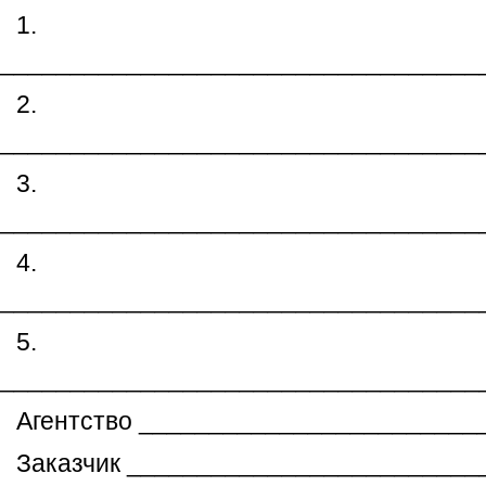
1.
__________________________________
2.
__________________________________
3.
__________________________________
4.
__________________________________
5.
__________________________________
Агентство ________________________
Заказчик _________________________