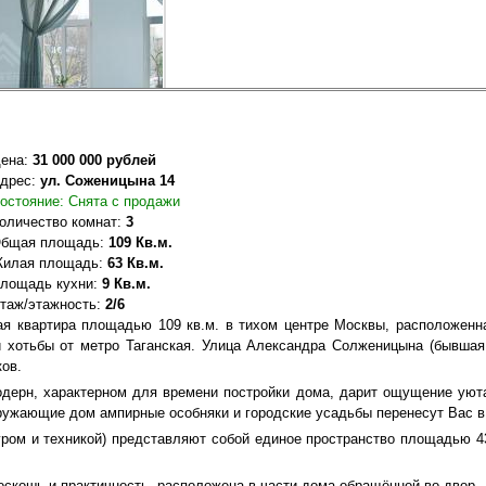
ена:
31 000 000 рублей
дрес:
ул. Соженицына 14
остояние: Снята с продажи
оличество комнат:
3
бщая площадь:
109 Кв.м.
илая площадь:
63 Кв.м.
лощадь кухни:
9 Кв.м.
таж/этажность:
2/6
ая квартира площадью 109 кв.м. в тихом центре Москвы, расположенна
й хотьбы от метро Таганская. Улица Александра Солженицына (бывша
ков.
дерн, характерном для времени постройки дома, дарит ощущение уюта
кружающие дом ампирные особняки и городские усадьбы перенесут Вас 
туром и техникой) представляют собой единое пространство площадью 4
скошь и практичность, расположена в части дома обращённой во двор.