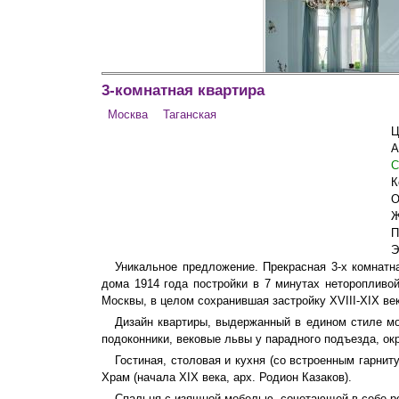
3-комнатная квартира
Москва
Таганская
Ц
А
Гостиная-столовая
С
К
О
Ж
П
Э
Уникальное предложение. Прекрасная 3-х комнатн
дома 1914 года постройки в 7 минутах неторопливо
Москвы, в целом сохранившая застройку XVIII-XIX ве
Дизайн квартиры, выдержанный в едином стиле мо
подоконники, вековые львы у парадного подъезда, о
Гостиная, столовая и кухня (со встроенным гарни
Храм (начала XIX века, арх. Родион Казаков).
Гостиная
Спальня с изящной мебелью, сочетающей в себе ро