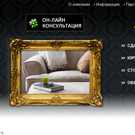
О компании
Информация
Парт
СД
ЮР
СТ
ОБ