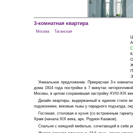
3-комнатная квартира
Москва
Таганская
Ц
А
Гостиная-столовая
С
К
О
Ж
П
Э
Уникальное предложение. Прекрасная 3-х комнатн
дома 1914 года постройки в 7 минутах неторопливо
Москвы, в целом сохранившая застройку XVIII-XIX ве
Дизайн квартиры, выдержанный в едином стиле мо
подоконники, вековые львы у парадного подъезда, о
Гостиная, столовая и кухня (со встроенным гарни
Храм (начала XIX века, арх. Родион Казаков).
Гостиная
Спальня с изящной мебелью, сочетающей в себе ро