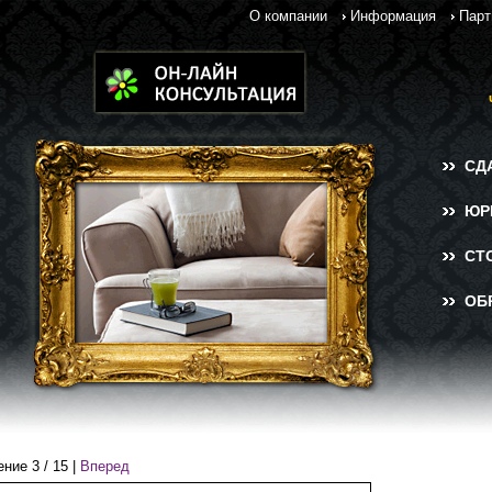
О компании
Информация
Парт
СД
ЮР
СТ
ОБ
ение
3
/
15
|
Вперед