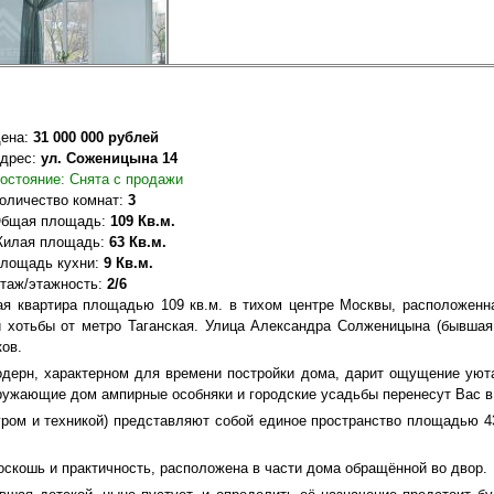
ена:
31 000 000 рублей
дрес:
ул. Соженицына 14
остояние: Снята с продажи
оличество комнат:
3
бщая площадь:
109 Кв.м.
илая площадь:
63 Кв.м.
лощадь кухни:
9 Кв.м.
таж/этажность:
2/6
ая квартира площадью 109 кв.м. в тихом центре Москвы, расположенна
й хотьбы от метро Таганская. Улица Александра Солженицына (бывша
ков.
дерн, характерном для времени постройки дома, дарит ощущение уюта
кружающие дом ампирные особняки и городские усадьбы перенесут Вас 
туром и техникой) представляют собой единое пространство площадью 4
скошь и практичность, расположена в части дома обращённой во двор.
Вид во двор
Прихожая