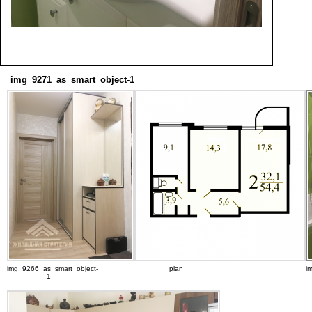
img_9271_as_smart_object-1
img_9266_as_smart_object-
plan
i
1