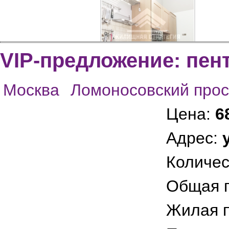
VIP-предложение: пен
Москва
Ломоносовский прос
img_4661_as_smart_object-
Цена:
6
1
Адрес:
Количес
Общая 
Жилая 