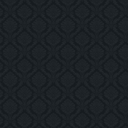
img_4693_as_smart_object-
img_4682_as_smart_object-
img_4637_as_
1
1
1
img_4646_as_smart_object-
1
img_4639_as_smart_object-
1