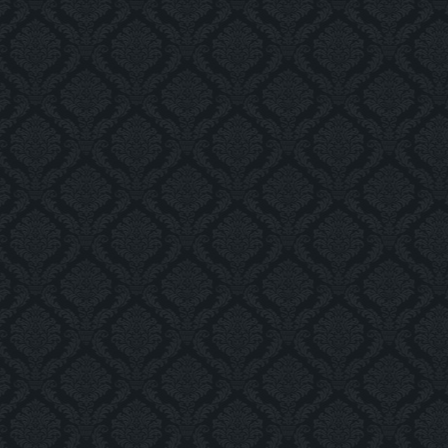
img_4665_as_smart_object-
1