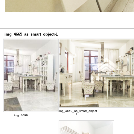
img_4665_as_smart_object-1
img_4659_as_smart_object-
1
img_4699