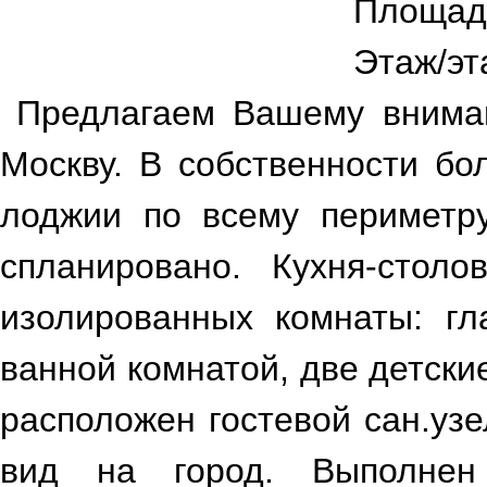
Площад
img_4663_as_smart_object-
img_4691_as_smart_object-
Этаж/эт
1
1
Предлагаем Вашему внима
Москву. В собственности бо
лоджии по всему периметру
спланировано. Кухня-стол
изолированных комнаты: гл
img_4687_as_smart_object-
5a3bb5ea-eb50-4638-
ванной комнатой, две детские
1
a555-d4e9c6adf3ef ...
расположен гостевой сан.уз
вид на город. Выполнен