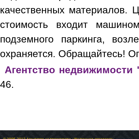
качественных материалов. Ц
стоимость входит машином
подземного паркинга, воз
150d7ac2-47b9-4e1f-
8855-4194701e54de ...
охраняется. Обращайтесь! О
241e2ee3-d9f8-467d-
8591-f1e2e189d46c ...
Агентство недвижимости 
46.