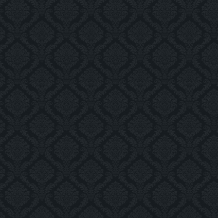
img_4664_as_smart_object-
1