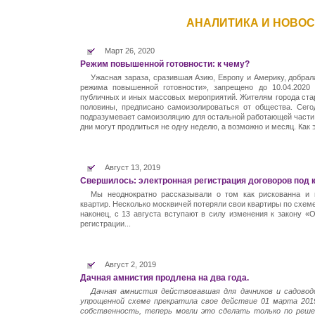
АНАЛИТИКА И НОВО
Март 26, 2020
Режим повышенной готовности: к чему?
Ужасная зараза, сразившая Азию, Европу и Америку, добрал
режима повышенной готовности», запрещено до 10.04.2020 
публичных и иных массовых мероприятий. Жителям города стар
половины, предписано самоизолироваться от общества. Сег
подразумевает самоизоляцию для остальной работающей части 
дни могут продлиться не одну неделю, а возможно и месяц. Как 
Август 13, 2019
Свершилось: электронная регистрация договоров под 
Мы неоднократно рассказывали о том как рискованна и
квартир. Несколько москвичей потеряли свои квартиры по схеме
наконец, с 13 августа вступают в силу изменения к закону «
регистрации...
Август 2, 2019
Дачная амнистия продлена на два года.
Дачная амнистия действовавшая для дачников и садовод
упрощенной схеме прекратила свое действие 01 марта 201
собственность, теперь могли это сделать только по решен