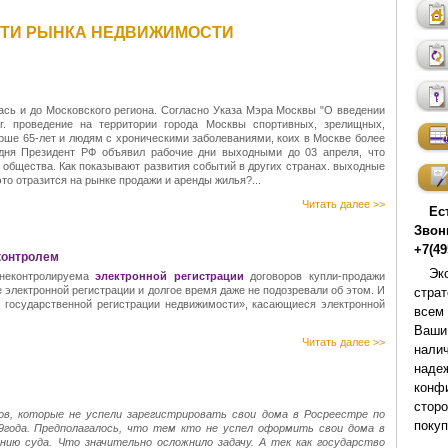
СТИ РЫНКА НЕДВИЖИМОСТИ
ась и до Московского региона. Согласно Указа Мэра Москвы "О введении
г. проведение на территории города Москвы спортивных, зрелищных,
ше 65-лет и людям с хроническими заболеваниями, коих в Москве более
одня Президент РФ объявил рабочие дни выходными до 03 апреля, что
общества. Как показывают развития событий в других странах. выходные
это отразится на рынке продажи и аренды жилья?...
Читать далее >>
Ес
Звон
+7(49
контролем
Эк
 неконтролируема
электронной регистрации
договоров купли-продажи
 электронной регистрации и долгое время даже не подозревали об этом. И
стра
О государственной регистрации недвижимости», касающиеся электронной
всем
Ваши
Читать далее >>
нали
над
конф
стор
ов, которые не успели зарегистрировать свои дома в Росреестре по
покуп
9года. Предполагалось, что тем кто не успел оформить свои дома в
ию суда. Что значительно осложнило задачу. А тек как государство