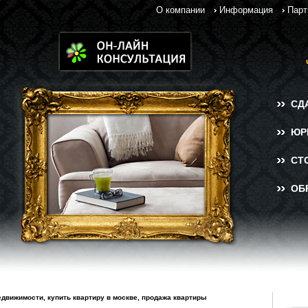
О компании
Информация
Парт
СД
ЮР
СТ
ОБ
едвижимости, купить квартиру в москве, продажа квартиры