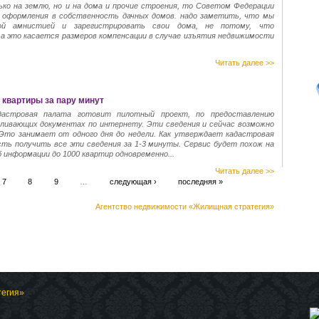
ько на землю, но и на дома и прочие строения, то Советом Федерации
ы оформления в собственность дачных домов. надо заметить, что мы
ной амнистией и зарегистрировать свои дома, не потому, что
 а это касается размеров компенсации в случае изъятия недвижимости
Читать далее >>
 квартиры за пару минут
дастровая палата готовит пилотный проект, по предоставлению
ливающих документах по интернету. Эти сведения и сейчас возможно
Это занимает от одного дня до недели. Как утверждает кадастровая
ть получить все эти сведения за 1-3 минуты. Сервис будет похож на
б информации до 1000 квартир одновременно...
Читать далее >>
7
8
9
…
следующая ›
последняя »
Агентство недвижимости «Жилищная стратегия»
тегия»