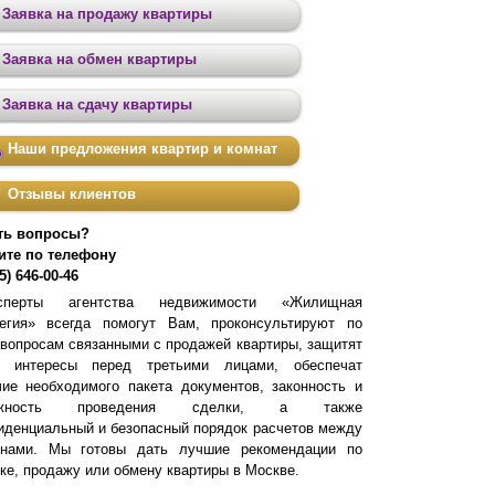
Заявка на продажу квартиры
Заявка на обмен квартиры
Заявка на сдачу квартиры
Наши предложения квартир и комнат
Отзывы клиентов
ть вопросы?
ите по телефону
5) 646-00-46
сперты агентства недвижимости «Жилищная
тегия» всегда помогут Вам, проконсультируют по
 вопросам связанными с продажей квартиры, защитят
 интересы перед третьими лицами, обеспечат
чие необходимого пакета документов, законность и
ежность проведения сделки, а также
иденциальный и безопасный порядок расчетов между
онами. Мы готовы дать лучшие рекомендации по
ке, продажу или обмену квартиры в Москве.