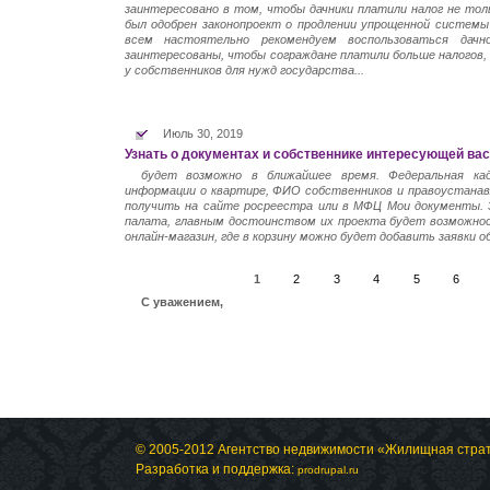
заинтересовано в том, чтобы дачники платили налог не тол
был одобрен законопроект о продлении упрощенной систем
всем настоятельно рекомендуем воспользоваться дач
заинтересованы, чтобы сограждане платили больше налогов,
у собственников для нужд государства...
Июль 30, 2019
Узнать о документах и собственнике интересующей вас
будет возможно в ближайшее время. Федеральная ка
информации о квартире, ФИО собственников и правоустанав
получить на сайте росреестра или в МФЦ Мои документы. 
палата, главным достоинством их проекта будет возможнос
онлайн-магазин, где в корзину можно будет добавить заявки о
1
2
3
4
5
6
С уважением,
© 2005-2012 Агентство недвижимости «Жилищная стра
Разработка и поддержка:
prodrupal.ru